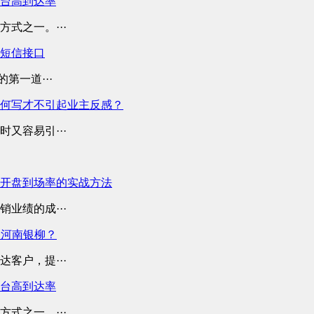
平台高到达率
式之一。···
业短信接口
第一道···
何写才不引起业主反感？
又容易引···
开盘到场率的实战方法
业绩的成···
择河南银柳？
客户，提···
平台高到达率
式之一。···