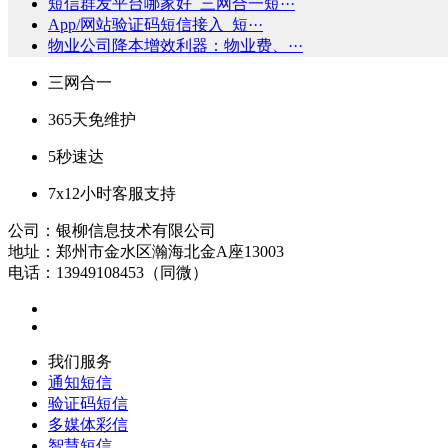
短信群发平台哪家好_三网合一短···
App/网站验证码短信接入_短···
物业公司降本增效利器：物业费、···
三网合一
365天免维护
5秒速达
7x12小时客服支持
公司：银柳信息技术有限公司
地址：郑州市金水区瀚海北金A座13003
电话：13949108453（同微）
我们服务
通知短信
验证码短信
多媒体彩信
智慧短信