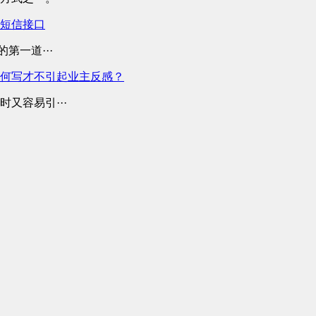
业短信接口
第一道···
何写才不引起业主反感？
又容易引···