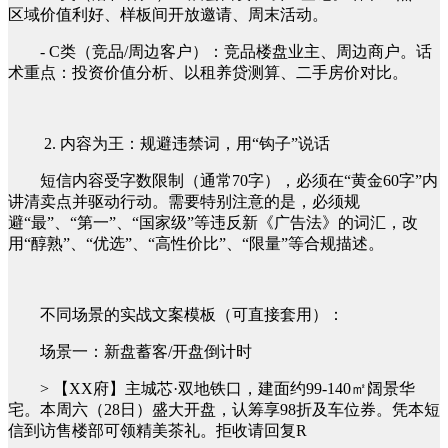
区域价值利好、样板间开放邀请、周末活动。
- C类（竞品/周边客户）：竞品楼盘业主、周边商户。话
术重点：投资价值分析、以租养贷测算、二手房价对比。
2. 内容为王：规避违禁词，用“钩子”说话
短信内容受字数限制（通常70字），必须在“黄金60字”内
讲清卖点并驱动行动。需要特别注意的是，必须规
避“最”、“第一”、“国家级”等违反新《广告法》的词汇，改
用“醇熟”、“优选”、“高性价比”、“限量”等合规描述。
不同场景的实战文案模板（可直接套用）：
场景一：新盘蓄客/开盘倒计时
> 【XX府】主城芯·双地铁口，建面约99-140㎡阔景华
宅。本周六（28日）盛大开盘，认筹享98折及车位券。凭本短
信到访售楼部可领精美茶礼。拒收请回复R