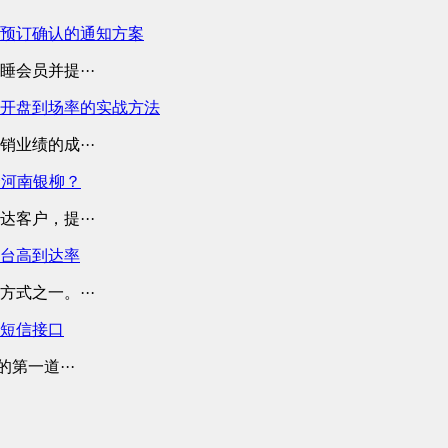
预订确认的通知方案
会员并提···
开盘到场率的实战方法
业绩的成···
择河南银柳？
客户，提···
平台高到达率
式之一。···
业短信接口
第一道···