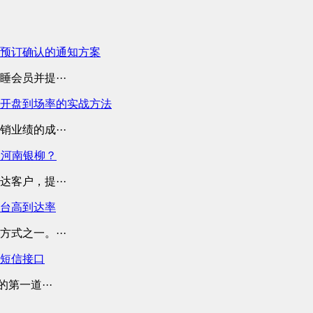
预订确认的通知方案
会员并提···
开盘到场率的实战方法
业绩的成···
择河南银柳？
客户，提···
平台高到达率
式之一。···
业短信接口
第一道···