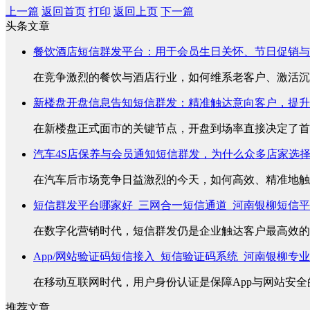
上一篇
返回首页
打印
返回上页
下一篇
头条文章
餐饮酒店短信群发平台：用于会员生日关怀、节日促销与
在竞争激烈的餐饮与酒店行业，如何维系老客户、激活沉睡
新楼盘开盘信息告知短信群发：精准触达意向客户，提升
在新楼盘正式面市的关键节点，开盘到场率直接决定了首销
汽车4S店保养与会员通知短信群发，为什么众多店家选
在汽车后市场竞争日益激烈的今天，如何高效、精准地触达
短信群发平台哪家好_三网合一短信通道_河南银柳短信
在数字化营销时代，短信群发仍是企业触达客户最高效的方
App/网站验证码短信接入_短信验证码系统_河南银柳专
在移动互联网时代，用户身份认证是保障App与网站安全的
推荐文章