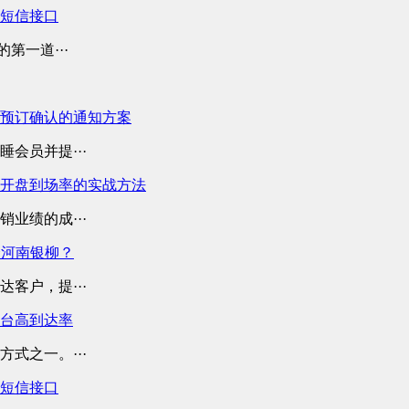
业短信接口
第一道···
预订确认的通知方案
会员并提···
开盘到场率的实战方法
业绩的成···
择河南银柳？
客户，提···
平台高到达率
式之一。···
业短信接口