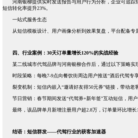
河南银柳提供实时发送报告与用户行为分析，企业可追踪短
短信转化率提升23%。
一站式服务生态
从短信模板设计、用户画像分析到效果复盘，平台配备专
四、行业案例：30天订单量增长120%的实战经验
某二线城市代驾品牌与河南银柳合作后，通过以下策略实
时段策略：每晚7-9点向餐饮街周边用户推送“酒后代驾专享
裂变机制：短信内嵌入“邀请好友得50元券”链接，带动老
节日营销：春节期间发送“代驾券+新年签”互动短信，用户
最终，该品牌单月新增注册用户超2.8万，订单量环比增长1
结
语：短信群发——代驾行业的获客加速器