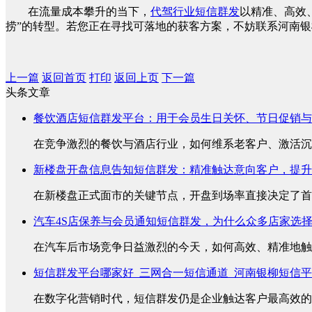
在流量成本攀升的当下，
代驾行业短信群发
以精准、高效
捞”的转型。若您正在寻找可落地的获客方案，不妨联系河南
上一篇
返回首页
打印
返回上页
下一篇
头条文章
餐饮酒店短信群发平台：用于会员生日关怀、节日促销与
在竞争激烈的餐饮与酒店行业，如何维系老客户、激活沉睡
新楼盘开盘信息告知短信群发：精准触达意向客户，提升
在新楼盘正式面市的关键节点，开盘到场率直接决定了首销
汽车4S店保养与会员通知短信群发，为什么众多店家选
在汽车后市场竞争日益激烈的今天，如何高效、精准地触达
短信群发平台哪家好_三网合一短信通道_河南银柳短信
在数字化营销时代，短信群发仍是企业触达客户最高效的方