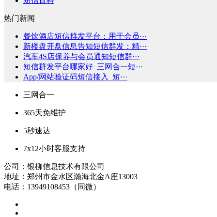
短信百科
热门新闻
餐饮酒店短信群发平台：用于会员···
新楼盘开盘信息告知短信群发：精···
汽车4S店保养与会员通知短信群···
短信群发平台哪家好_三网合一短···
App/网站验证码短信接入_短···
三网合一
365天免维护
5秒速达
7x12小时客服支持
公司：银柳信息技术有限公司
地址：郑州市金水区瀚海北金A座13003
电话：13949108453（同微）