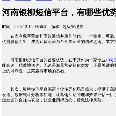
河南银柳短信平台，有哪些优
时间 : 2025-12-16,09:56:51 编辑 ::超级管理员
在当今数字营销和高效通信并重的时代，一个稳定、可靠
优势脱颖而出，成为众多河南乃至全国企业的信赖之选。本文
河南银柳短信平台的首要优势，在于其作为一家专业
106
能高速、精准地送达。无论是海量营销短信群发，还是关键的
上的可靠性，是其赢得市场的基石。
其次，银柳短信平台深谙企业多元化场景需求，提供了高
发送、数据统计分析等功能，让营销活动管理和效果评估一目
业发送的合规与安全，让企业用得放心，避免法律风险。