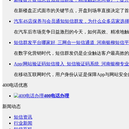
在新楼盘正式面市的关键节点，开盘到场率直接决定了首销
汽车4S店保养与会员通知短信群发，为什么众多店家选
在汽车后市场竞争日益激烈的今天，如何高效、精准地触达
短信群发平台哪家好_三网合一短信通道_河南银柳短信
在数字化营销时代，短信群发仍是企业触达客户最高效的方
App/网站验证码短信接入_短信验证码系统_河南银柳专
在移动互联网时代，用户身份认证是保障App与网站安全的
400电话优惠
400电话办理
新闻动态
短信资讯
行业新闻