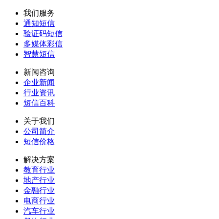
我们服务
通知短信
验证码短信
多媒体彩信
智慧短信
新闻咨询
企业新闻
行业资讯
短信百科
关于我们
公司简介
短信价格
解决方案
教育行业
地产行业
金融行业
电商行业
汽车行业