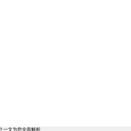
势？一文为您全面解析