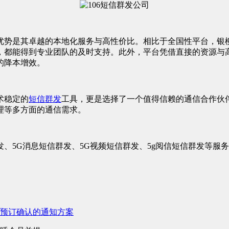
优势是其卓越的本地化服务与高性价比。相比于全国性平台，银
，都能得到专业团队的及时支持。此外，平台凭借直接的资源与
的降本增效。
术稳定的
短信群发
工具，更是选择了一个值得信赖的通信合作伙
理等多方面的通信需求。
、5G消息短信群发、5G视频短信群发、5g阅信短信群发等服
预订确认的通知方案