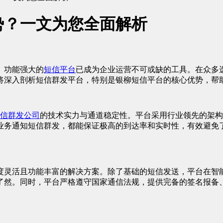
势？一文为您全面解析
、功能强大的
短信平台
已成为企业运营不可或缺的工具。在众多
将深入剖析短信群发平台，特别是银柳短信平台的核心优势，帮
短信群发公司
的技术实力与通道稳定性。平台采用行业领先的架构
业务通知短信群发，都能保证极高的到达率和实时性，有效避免
度灵活且功能丰富的解决方案。除了基础的短信发送，平台在智
了然。同时，平台严格遵守国家通信法规，提供完备的签名报备