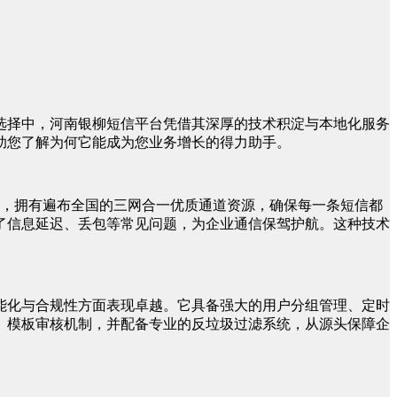
选择中，河南银柳短信平台凭借其深厚的技术积淀与本地化服务
助您了解为何它能成为您业务增长的得力助手。
，拥有遍布全国的三网合一优质通道资源，确保每一条短信都
了信息延迟、丢包等常见问题，为企业通信保驾护航。这种技术
能化与合规性方面表现卓越。它具备强大的用户分组管理、定时
、模板审核机制，并配备专业的反垃圾过滤系统，从源头保障企