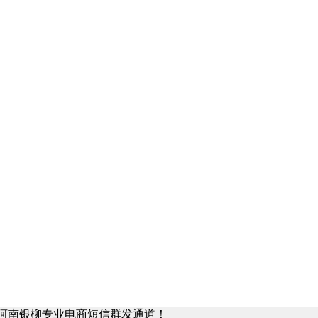
？河南银柳专业电商短信群发通道！