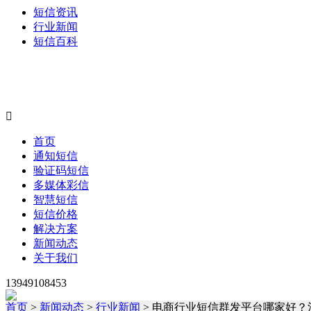
短信资讯
行业新闻
短信百科

首页
通知短信
验证码短信
多媒体彩信
智慧短信
短信价格
解决方案
新闻动态
关于我们
13949108453
首页
>
新闻动态
>
行业新闻
> 电商行业短信群发平台哪家好