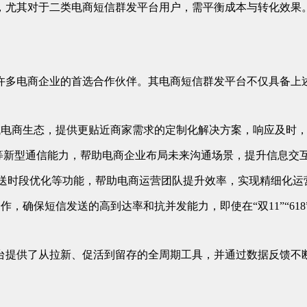
案，尤其对于二类电商短信群发平台用户，需平衡成本与转化效果
许多电商企业的首选合作伙伴。其电商短信群发平台不仅具备上
域电商生态，提供更贴近商家需求的定制化解决方案，响应及时
息等新型通信能力，帮助电商企业布局未来沟通场景，提升信息交
、发送时段优化等功能，帮助电商运营团队提升效率，实现精细化运
作，确保短信发送的高到达率和抗并发能力，即使在“双11”“61
台提供了从拉新、促活到留存的全周期工具，并通过数据反馈不断