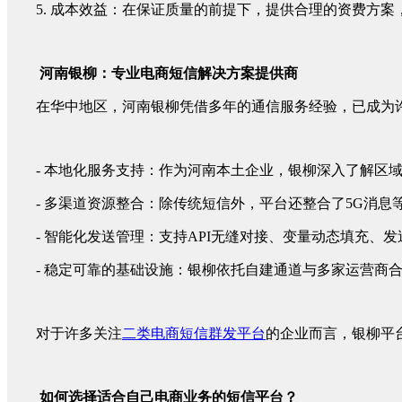
5. 成本效益：在保证质量的前提下，提供合理的资费方
河南银柳：专业电商短信解决方案提供商
在华中地区，河南银柳凭借多年的通信服务经验，已成为
- 本地化服务支持：作为河南本土企业，银柳深入了解区
- 多渠道资源整合：除传统短信外，平台还整合了5G消
- 智能化发送管理：支持API无缝对接、变量动态填充
- 稳定可靠的基础设施：银柳依托自建通道与多家运营商合
对于许多关注
二类电商短信群发平台
的企业而言，银柳平
如何选择适合自己电商业务的短信平台？