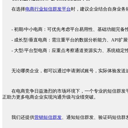
在选择
电商行业短信群发平台
时，建议企业结合自身业务
- 初期/中小电商：可优先考虑平台易用性、基础功能完
- 成长型/垂直电商：需注重平台的数据分析能力、API
- 大型/平台型电商：应重点考察通道资源实力、系统稳
无论哪类企业，都可以通过申请测试账号，实际体验发送
在电商竞争日益激烈的市场环境下，一个专业的短信群发
正助力更多电商企业实现沟通升级与业绩突破。
我们还提供
营销短信群发
、通知短信群发、验证码短信群发