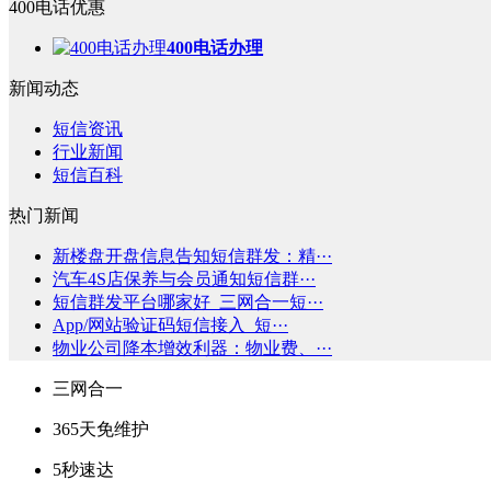
400电话优惠
400电话办理
新闻动态
短信资讯
行业新闻
短信百科
热门新闻
新楼盘开盘信息告知短信群发：精···
汽车4S店保养与会员通知短信群···
短信群发平台哪家好_三网合一短···
App/网站验证码短信接入_短···
物业公司降本增效利器：物业费、···
三网合一
365天免维护
5秒速达