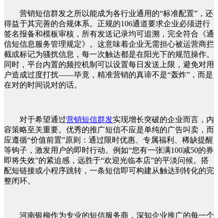
营销短信群发之所以能成为各行业通用的“标准配置”，还
得益于其完善的合规体系。正规的106通道要求企业必须进行
签名报备和模板审核，所有发送记录均可追溯，完全符合《通
信短信息服务管理规定》。这意味着企业无需担心被运营商拦
截或标记为骚扰信息，每一次触达都是在阳光下的规范操作。
同时，平台内置的频控机制可以设置每日发送上限，避免对用
户造成过度打扰——毕竟，精准营销的真谛不是“轰炸”，而是
在对的时间说对的话。
对于希望通过
营销短信群发
实现增长突破的企业而言，内
容策略至关重要。优秀的推广短信不应是单纯的广告叫卖，而
应遵循“价值前置”原则：通过限时优惠、专属福利、稀缺提醒
等钩子，激发用户的即时行动。例如“您有一张满100减50的券
即将失效”的紧迫感，远胜于“欢迎光临本店”的平淡问候。搭
配短链接或小程序跳转，一条短信即可构建从触达到转化的完
整闭环。
河南银柳作为专业的短信服务商，深知企业推广的每一个