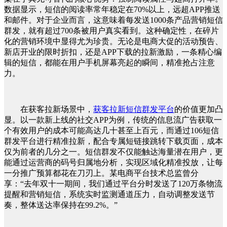
数据显示，短信的阅读率常年稳定在70%以上，远超APP推送
和邮件。对于企业而言，这意味着每发送1000条产品营销短信
群发，就有超过700条被用户真实看到。这种确定性，在碎片
化的营销环境中显得尤为珍贵。无论是电商大促的活动预告、
新店开业的限时折扣，还是APP下载的拉新激励，一条精心编
辑的短信，都能在用户手机屏幕亮起的瞬间，精准抢占注意
力。
在获客拉新场景中，
获客拉新短信群发平台
的价值更加凸
显。以一款新上线的社交APP为例，传统的信息流广告获取一
个有效用户的成本可能高达几十甚至上百元，而通过106短信
群发平台进行精准拉新，配合专属短链接跳转下载页面，成本
仅为前者的几分之一。短信群发不仅能触达海量潜在用户，更
能通过运营商的码号归属地分析，实现区域化精准投放，让每
一分推广预算都花在刀刃上。某电商平台技术总监曾分
享：“去年双十一期间，我们通过平台分时发送了120万条物流
提醒和营销短信，系统实时监测通道压力，自动调整发送节
奏，整体送达率保持在99.2%。”