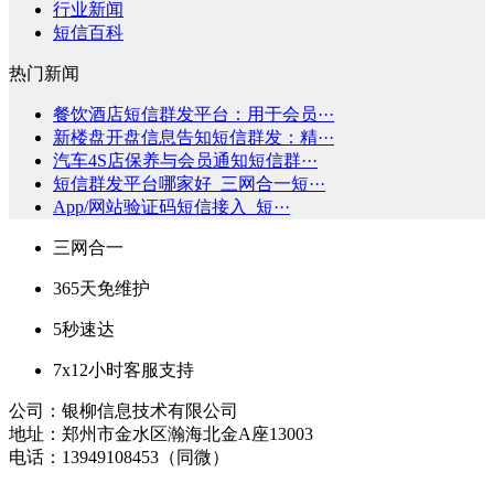
行业新闻
短信百科
热门新闻
餐饮酒店短信群发平台：用于会员···
新楼盘开盘信息告知短信群发：精···
汽车4S店保养与会员通知短信群···
短信群发平台哪家好_三网合一短···
App/网站验证码短信接入_短···
三网合一
365天免维护
5秒速达
7x12小时客服支持
公司：银柳信息技术有限公司
地址：郑州市金水区瀚海北金A座13003
电话：13949108453（同微）