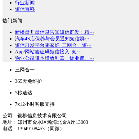
行业新闻
短信百科
热门新闻
新楼盘开盘信息告知短信群发：精···
汽车4S店保养与会员通知短信群···
短信群发平台哪家好_三网合一短···
App/网站验证码短信接入_短···
物业公司降本增效利器：物业费、···
三网合一
365天免维护
5秒速达
7x12小时客服支持
公司：银柳信息技术有限公司
地址：郑州市金水区瀚海北金A座13003
电话：13949108453（同微）