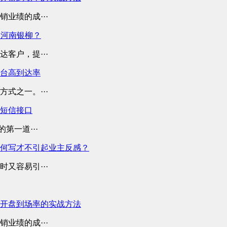
业绩的成···
择河南银柳？
客户，提···
平台高到达率
式之一。···
业短信接口
第一道···
何写才不引起业主反感？
又容易引···
开盘到场率的实战方法
业绩的成···