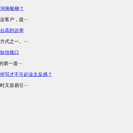
择河南银柳？
客户，提···
平台高到达率
式之一。···
业短信接口
第一道···
何写才不引起业主反感？
又容易引···