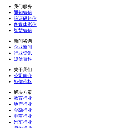
我们服务
通知短信
验证码短信
多媒体彩信
智慧短信
新闻咨询
企业新闻
行业资讯
短信百科
关于我们
公司简介
短信价格
解决方案
教育行业
地产行业
金融行业
电商行业
汽车行业