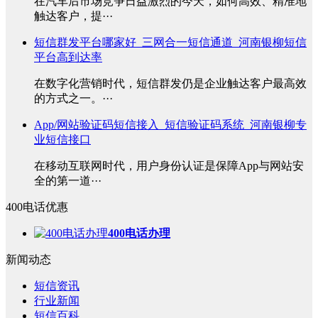
在汽车后市场竞争日益激烈的今天，如何高效、精准地
触达客户，提···
短信群发平台哪家好_三网合一短信通道_河南银柳短信
平台高到达率
在数字化营销时代，短信群发仍是企业触达客户最高效
的方式之一。···
App/网站验证码短信接入_短信验证码系统_河南银柳专
业短信接口
在移动互联网时代，用户身份认证是保障App与网站安
全的第一道···
400电话优惠
400电话办理
新闻动态
短信资讯
行业新闻
短信百科