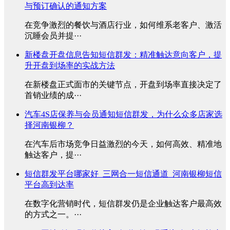
与预订确认的通知方案
在竞争激烈的餐饮与酒店行业，如何维系老客户、激活
沉睡会员并提···
新楼盘开盘信息告知短信群发：精准触达意向客户，提
升开盘到场率的实战方法
在新楼盘正式面市的关键节点，开盘到场率直接决定了
首销业绩的成···
汽车4S店保养与会员通知短信群发，为什么众多店家选
择河南银柳？
在汽车后市场竞争日益激烈的今天，如何高效、精准地
触达客户，提···
短信群发平台哪家好_三网合一短信通道_河南银柳短信
平台高到达率
在数字化营销时代，短信群发仍是企业触达客户最高效
的方式之一。···