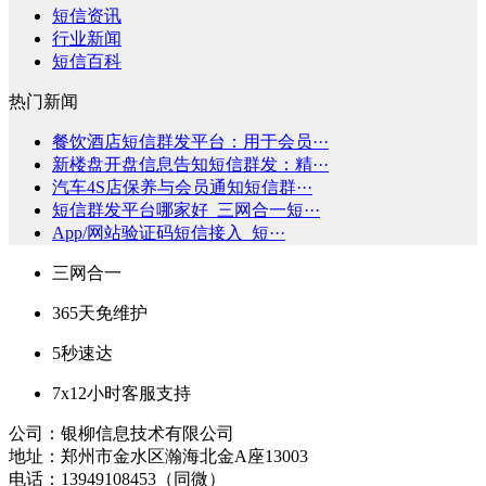
短信资讯
行业新闻
短信百科
热门新闻
餐饮酒店短信群发平台：用于会员···
新楼盘开盘信息告知短信群发：精···
汽车4S店保养与会员通知短信群···
短信群发平台哪家好_三网合一短···
App/网站验证码短信接入_短···
三网合一
365天免维护
5秒速达
7x12小时客服支持
公司：银柳信息技术有限公司
地址：郑州市金水区瀚海北金A座13003
电话：13949108453（同微）