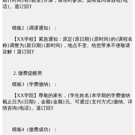
期}{时间}在{教室}开课，请准时参加。如有疑问请致电{电
话}。退订回T
模板2（调课通知）：
【XX学校】紧急通知：原定{原日期}{原时间}的{课程名
称}调整为{新日期}{新时间}，地点不变。给您带来不便敬请
谅解！退订回T
2. 缴费提醒类
模板3（学费缴纳）：
【XX学院】尊敬的家长，{学生姓名}本学期的学费缴纳
截止日为{日期}，金额{金额}元。可通过{支付方式}缴纳。详
情咨询{电话}。退订回T
模板4（缴费成功）：