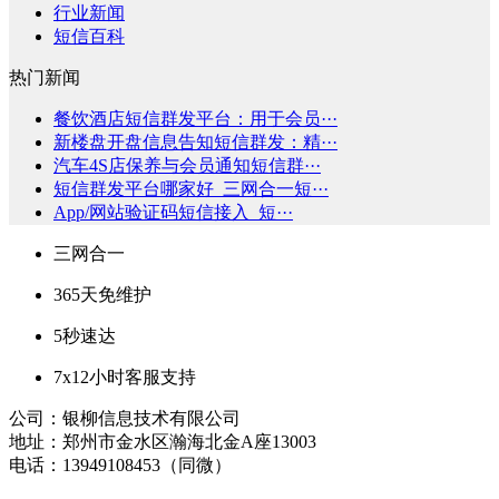
行业新闻
短信百科
热门新闻
餐饮酒店短信群发平台：用于会员···
新楼盘开盘信息告知短信群发：精···
汽车4S店保养与会员通知短信群···
短信群发平台哪家好_三网合一短···
App/网站验证码短信接入_短···
三网合一
365天免维护
5秒速达
7x12小时客服支持
公司：银柳信息技术有限公司
地址：郑州市金水区瀚海北金A座13003
电话：13949108453（同微）