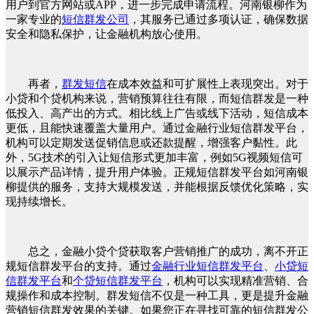
用户到官方网站或APP，进一步完成申请流程。河南银柳作为
一家专业的
短信群发公司
，其服务已通过多项认证，确保数据
安全和隐私保护，让金融机构放心使用。
再者，
群发短信
在成本效益和可扩展性上表现突出。对于
小贷和个贷机构来说，营销预算往往有限，而短信群发是一种
低投入、高产出的方式。相比线上广告或线下活动，短信成本
更低，且能快速覆盖大量用户。通过金融行业短信群发平台，
机构可以定期发送促销信息或还款提醒，增强客户黏性。此
外，5G技术的引入让短信形式更加丰富，例如5G视频短信可
以展示产品详情，提升用户体验。正规短信群发平台如河南银
柳提供的服务，支持大规模发送，并能根据反馈优化策略，实
现持续增长。
总之，金融小贷个贷获取客户营销推广的成功，离不开正
规短信群发平台的支持。通过
金融行业短信群发平台
、
小贷短
信群发平台
和
个贷短信群发平台
，机构可以实现精准营销、合
规操作和成本控制。群发短信不仅是一种工具，更是提升金融
营销短信群发效果的关键。如果您正在寻找可靠的短信群发公