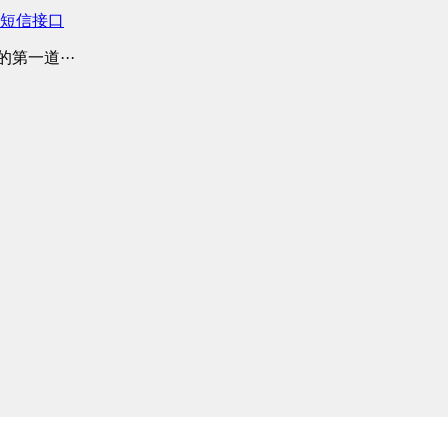
业短信接口
第一道···