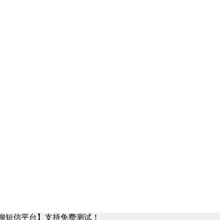
银柳短信平台】支持免费测试！