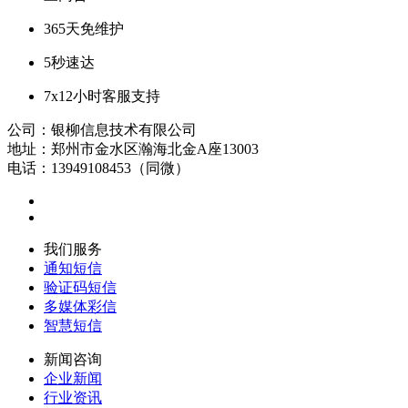
365天免维护
5秒速达
7x12小时客服支持
公司：银柳信息技术有限公司
地址：郑州市金水区瀚海北金A座13003
电话：13949108453（同微）
我们服务
通知短信
验证码短信
多媒体彩信
智慧短信
新闻咨询
企业新闻
行业资讯