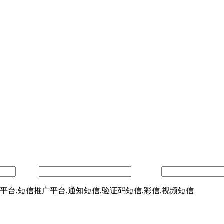
内容：
验证码：
信平台,短信推广平台,通知短信,验证码短信,彩信,视频短信