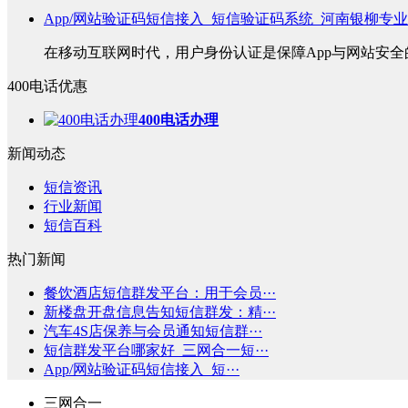
App/网站验证码短信接入_短信验证码系统_河南银柳专
在移动互联网时代，用户身份认证是保障App与网站安全的
400电话优惠
400电话办理
新闻动态
短信资讯
行业新闻
短信百科
热门新闻
餐饮酒店短信群发平台：用于会员···
新楼盘开盘信息告知短信群发：精···
汽车4S店保养与会员通知短信群···
短信群发平台哪家好_三网合一短···
App/网站验证码短信接入_短···
三网合一