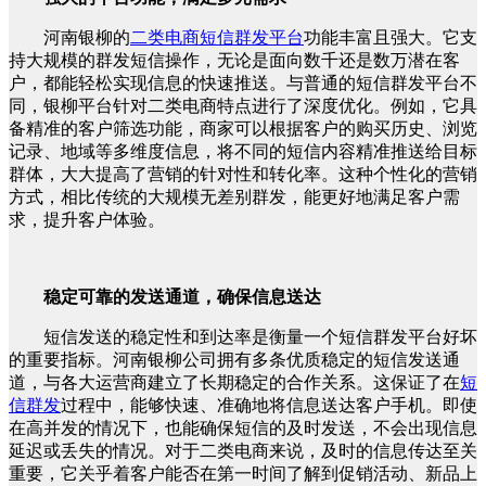
河南银柳的
二类电商短信群发平台
功能丰富且强大。它支
持大规模的群发短信操作，无论是面向数千还是数万潜在客
户，都能轻松实现信息的快速推送。与普通的短信群发平台不
同，银柳平台针对二类电商特点进行了深度优化。例如，它具
备精准的客户筛选功能，商家可以根据客户的购买历史、浏览
记录、地域等多维度信息，将不同的短信内容精准推送给目标
群体，大大提高了营销的针对性和转化率。这种个性化的营销
方式，相比传统的大规模无差别群发，能更好地满足客户需
求，提升客户体验。
稳定可靠的发送通道，确保信息送达
短信发送的稳定性和到达率是衡量一个短信群发平台好坏
的重要指标。河南银柳公司拥有多条优质稳定的短信发送通
道，与各大运营商建立了长期稳定的合作关系。这保证了在
短
信群发
过程中，能够快速、准确地将信息送达客户手机。即使
在高并发的情况下，也能确保短信的及时发送，不会出现信息
延迟或丢失的情况。对于二类电商来说，及时的信息传达至关
重要，它关乎着客户能否在第一时间了解到促销活动、新品上