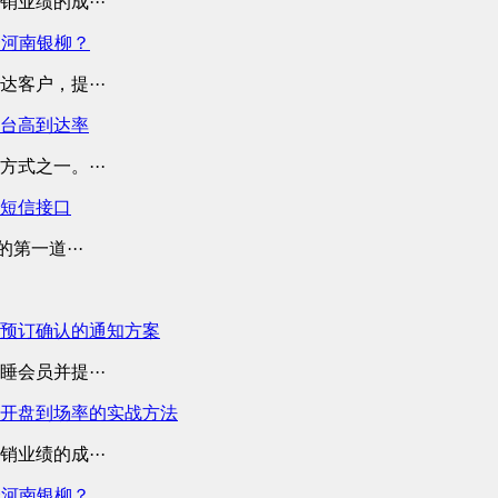
业绩的成···
择河南银柳？
客户，提···
平台高到达率
式之一。···
业短信接口
第一道···
预订确认的通知方案
会员并提···
开盘到场率的实战方法
业绩的成···
择河南银柳？