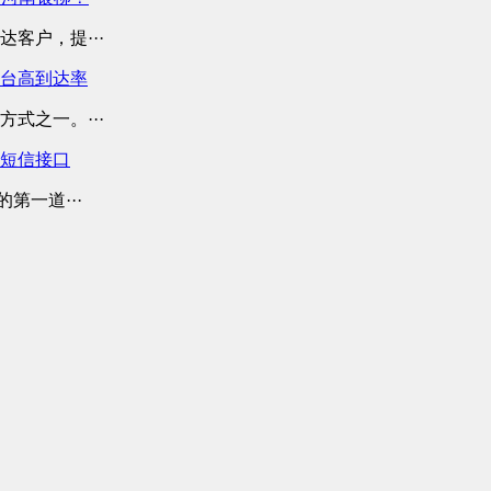
客户，提···
平台高到达率
式之一。···
业短信接口
第一道···