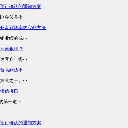
预订确认的通知方案
会员并提···
开盘到场率的实战方法
业绩的成···
择河南银柳？
客户，提···
平台高到达率
式之一。···
业短信接口
第一道···
预订确认的通知方案