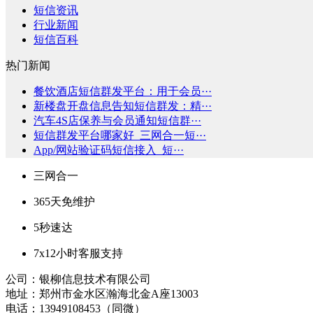
短信资讯
行业新闻
短信百科
热门新闻
餐饮酒店短信群发平台：用于会员···
新楼盘开盘信息告知短信群发：精···
汽车4S店保养与会员通知短信群···
短信群发平台哪家好_三网合一短···
App/网站验证码短信接入_短···
三网合一
365天免维护
5秒速达
7x12小时客服支持
公司：银柳信息技术有限公司
地址：郑州市金水区瀚海北金A座13003
电话：13949108453（同微）