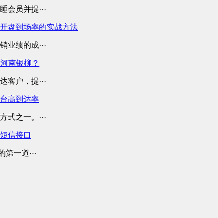
会员并提···
开盘到场率的实战方法
业绩的成···
择河南银柳？
客户，提···
平台高到达率
式之一。···
业短信接口
第一道···