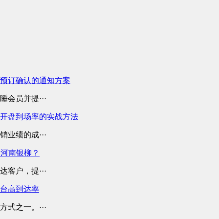
预订确认的通知方案
会员并提···
开盘到场率的实战方法
业绩的成···
择河南银柳？
客户，提···
平台高到达率
式之一。···